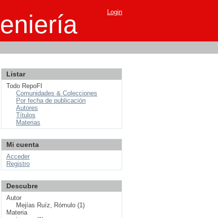
Login
eniería
Listar
Todo RepoFI
Comunidades & Colecciones
Por fecha de publicación
Autores
Títulos
Materias
Mi cuenta
Acceder
Registro
Descubre
Autor
Mejías Ruíz, Rómulo (1)
Materia