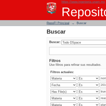
https://www.ingenieria.unam.mx
Buscar
Reposito
RepoFI Principal
→
Buscar
Buscar
Buscar:
Filtros
Use filtros para refinar sus resultados.
Filtros actuales: