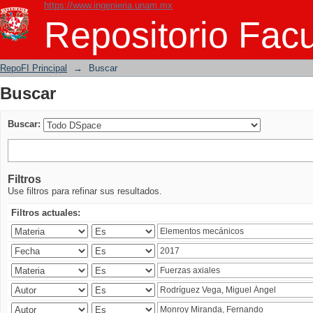
https://www.ingenieria.unam.mx
Buscar
Repositorio Facu
RepoFI Principal
→
Buscar
Buscar
Buscar:
Filtros
Use filtros para refinar sus resultados.
Filtros actuales: