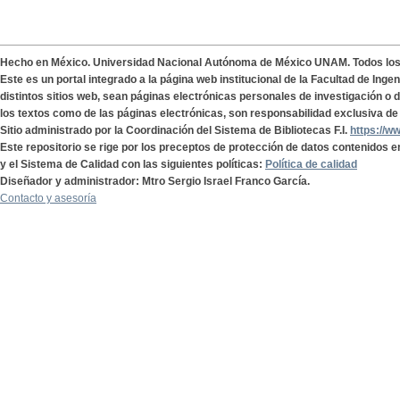
Hecho en México. Universidad Nacional Autónoma de México UNAM. Todos lo
Este es un portal integrado a la página web institucional de la Facultad de Ing
distintos sitios web, sean páginas electrónicas personales de investigación o de
los textos como de las páginas electrónicas, son responsabilidad exclusiva de 
Sitio administrado por la Coordinación del Sistema de Bibliotecas F.I.
https://w
Este repositorio se rige por los preceptos de protección de datos contenidos e
y el Sistema de Calidad con las siguientes políticas:
Política de calidad
Diseñador y administrador: Mtro Sergio Israel Franco García.
Contacto y asesoría