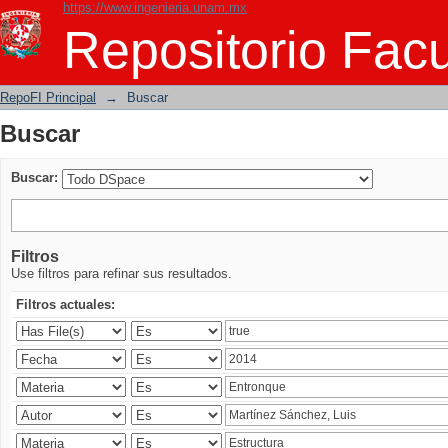
https://www.ingenieria.unam.mx
Buscar
Repositorio Facu
RepoFI Principal
→
Buscar
Buscar
Buscar:
Filtros
Use filtros para refinar sus resultados.
Filtros actuales: