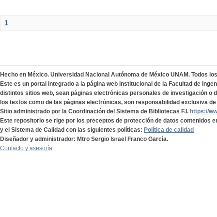
1
Hecho en México. Universidad Nacional Autónoma de México UNAM. Todos lo
Este es un portal integrado a la página web institucional de la Facultad de Ing
distintos sitios web, sean páginas electrónicas personales de investigación o de
los textos como de las páginas electrónicas, son responsabilidad exclusiva de 
Sitio administrado por la Coordinación del Sistema de Bibliotecas F.I.
https://w
Este repositorio se rige por los preceptos de protección de datos contenidos e
y el Sistema de Calidad con las siguientes políticas:
Política de calidad
Diseñador y administrador: Mtro Sergio Israel Franco García.
Contacto y asesoría