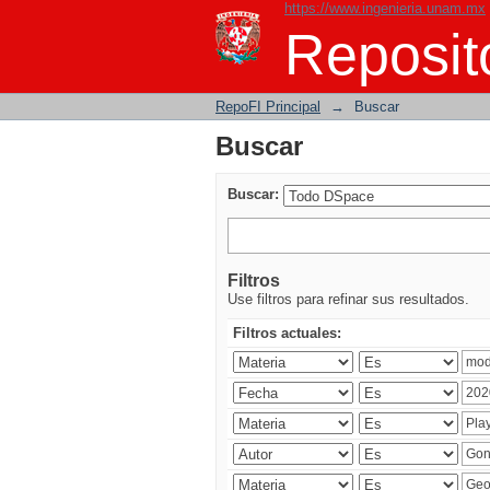
https://www.ingenieria.unam.mx
Buscar
Reposito
RepoFI Principal
→
Buscar
Buscar
Buscar:
Filtros
Use filtros para refinar sus resultados.
Filtros actuales: