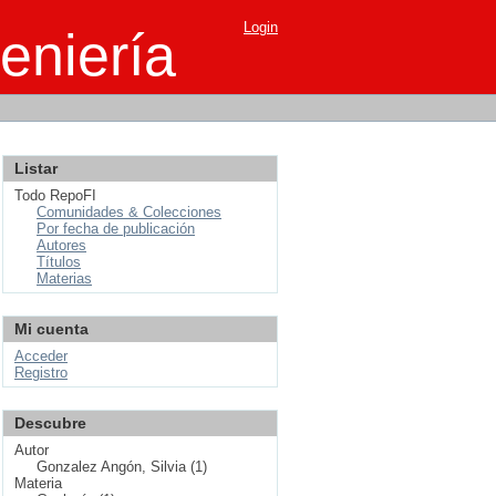
Login
eniería
Listar
Todo RepoFI
Comunidades & Colecciones
Por fecha de publicación
Autores
Títulos
Materias
Mi cuenta
Acceder
Registro
Descubre
Autor
Gonzalez Angón, Silvia (1)
Materia