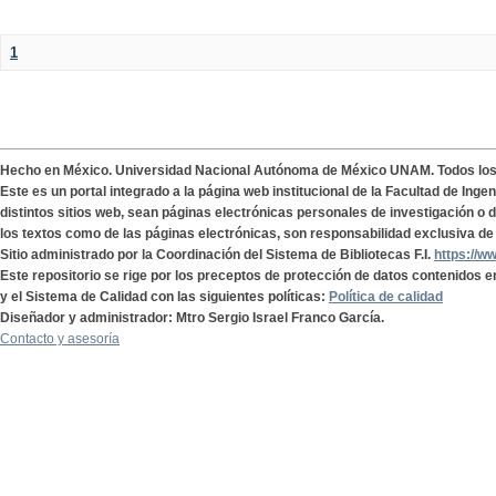
1
Hecho en México. Universidad Nacional Autónoma de México UNAM. Todos lo
Este es un portal integrado a la página web institucional de la Facultad de Ing
distintos sitios web, sean páginas electrónicas personales de investigación o de
los textos como de las páginas electrónicas, son responsabilidad exclusiva de 
Sitio administrado por la Coordinación del Sistema de Bibliotecas F.I.
https://w
Este repositorio se rige por los preceptos de protección de datos contenidos e
y el Sistema de Calidad con las siguientes políticas:
Política de calidad
Diseñador y administrador: Mtro Sergio Israel Franco García.
Contacto y asesoría