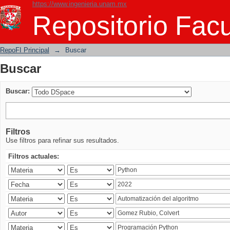
https://www.ingenieria.unam.mx
Buscar
Repositorio Facu
RepoFI Principal
→
Buscar
Buscar
Buscar:
Filtros
Use filtros para refinar sus resultados.
Filtros actuales: