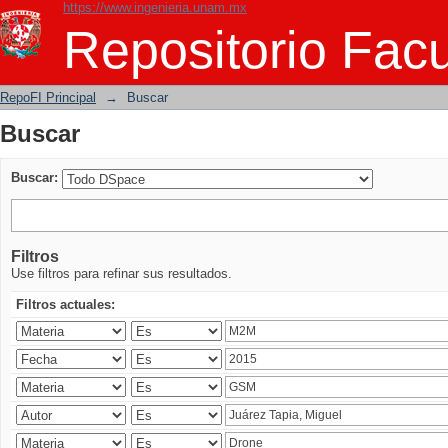
https://www.ingenieria.unam.mx
Buscar
Repositorio Facu
RepoFI Principal
→
Buscar
Buscar
Buscar:
Filtros
Use filtros para refinar sus resultados.
Filtros actuales: