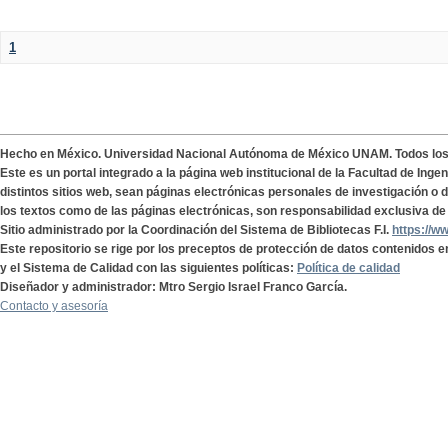
1
Hecho en México. Universidad Nacional Autónoma de México UNAM. Todos lo
Este es un portal integrado a la página web institucional de la Facultad de Ing
distintos sitios web, sean páginas electrónicas personales de investigación o de
los textos como de las páginas electrónicas, son responsabilidad exclusiva de 
Sitio administrado por la Coordinación del Sistema de Bibliotecas F.I.
https://w
Este repositorio se rige por los preceptos de protección de datos contenidos e
y el Sistema de Calidad con las siguientes políticas:
Política de calidad
Diseñador y administrador: Mtro Sergio Israel Franco García.
Contacto y asesoría