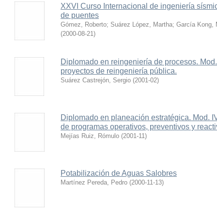
XXVI Curso Internacional de ingeniería sísmic
de puentes
Gómez, Roberto
;
Suárez López, Martha
;
García Kong, 
(
2000-08-21
)
Diplomado en reingeniería de procesos. Mod. l
proyectos de reingeniería pública.
Suárez Castrejón, Sergio
(
2001-02
)
Diplomado en planeación estratégica. Mod. IV 
de programas operativos, preventivos y reacti
Mejías Ruiz, Rómulo
(
2001-11
)
Potabilización de Aguas Salobres
Martínez Pereda, Pedro
(
2000-11-13
)