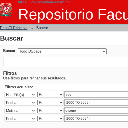
https://www.ingenieria.unam.mx
Buscar
Repositorio Facu
RepoFI Principal
→
Buscar
Buscar
Buscar:
Filtros
Use filtros para refinar sus resultados.
Filtros actuales: