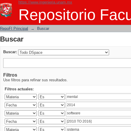
https://www.ingenieria.unam.mx
Buscar
Repositorio Facu
RepoFI Principal
→
Buscar
Buscar
Buscar:
Filtros
Use filtros para refinar sus resultados.
Filtros actuales: