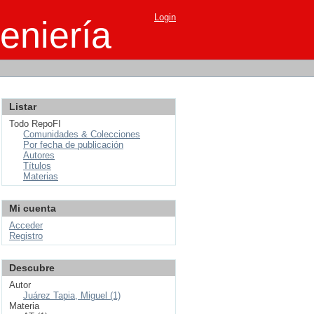
Login
eniería
Listar
Todo RepoFI
Comunidades & Colecciones
Por fecha de publicación
Autores
Títulos
Materias
Mi cuenta
Acceder
Registro
Descubre
Autor
Juárez Tapia, Miguel (1)
Materia