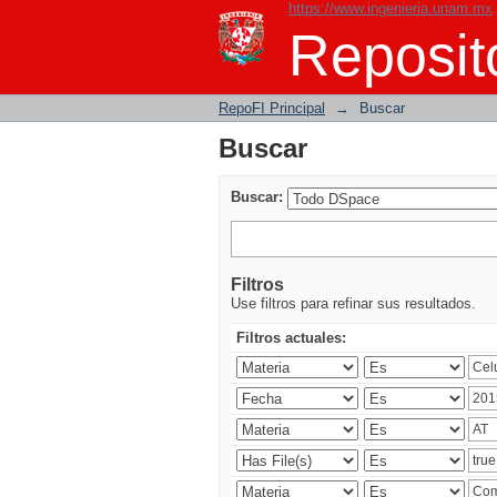
https://www.ingenieria.unam.mx
Buscar
Reposito
RepoFI Principal
→
Buscar
Buscar
Buscar:
Filtros
Use filtros para refinar sus resultados.
Filtros actuales: