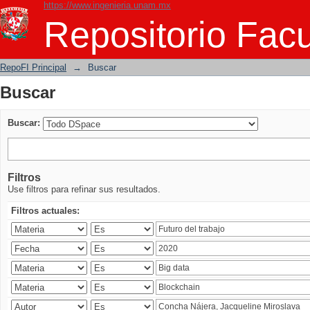
https://www.ingenieria.unam.mx
Buscar
Repositorio Facu
RepoFI Principal
→
Buscar
Buscar
Buscar:
Filtros
Use filtros para refinar sus resultados.
Filtros actuales: