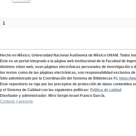
1
Hecho en México. Universidad Nacional Autónoma de México UNAM. Todos lo
Este es un portal integrado a la página web institucional de la Facultad de Ing
distintos sitios web, sean páginas electrónicas personales de investigación o de
los textos como de las páginas electrónicas, son responsabilidad exclusiva de 
Sitio administrado por la Coordinación del Sistema de Bibliotecas F.I.
https://w
Este repositorio se rige por los preceptos de protección de datos contenidos e
y el Sistema de Calidad con las siguientes políticas:
Política de calidad
Diseñador y administrador: Mtro Sergio Israel Franco García.
Contacto y asesoría