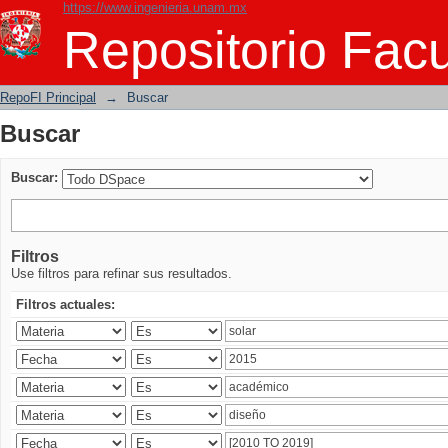
https://www.ingenieria.unam.mx
Buscar
Repositorio Facu
RepoFI Principal
→
Buscar
Buscar
Buscar:
Filtros
Use filtros para refinar sus resultados.
Filtros actuales: