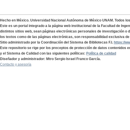
Hecho en México. Universidad Nacional Autónoma de México UNAM. Todos lo
Este es un portal integrado a la página web institucional de la Facultad de Ing
distintos sitios web, sean páginas electrónicas personales de investigación o de
los textos como de las páginas electrónicas, son responsabilidad exclusiva de 
Sitio administrado por la Coordinación del Sistema de Bibliotecas F.I.
https://w
Este repositorio se rige por los preceptos de protección de datos contenidos e
y el Sistema de Calidad con las siguientes políticas:
Política de calidad
Diseñador y administrador: Mtro Sergio Israel Franco García.
Contacto y asesoría