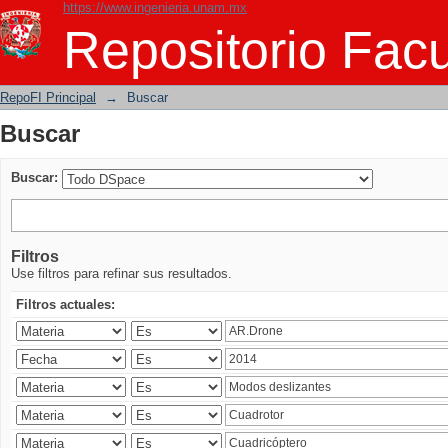
https://www.ingenieria.unam.mx
Buscar
Repositorio Facu
RepoFI Principal
→
Buscar
Buscar
Buscar:
Filtros
Use filtros para refinar sus resultados.
Filtros actuales: