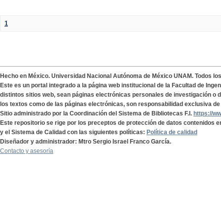
1
Hecho en México. Universidad Nacional Autónoma de México UNAM. Todos lo
Este es un portal integrado a la página web institucional de la Facultad de Ing
distintos sitios web, sean páginas electrónicas personales de investigación o de
los textos como de las páginas electrónicas, son responsabilidad exclusiva de 
Sitio administrado por la Coordinación del Sistema de Bibliotecas F.I.
https://w
Este repositorio se rige por los preceptos de protección de datos contenidos e
y el Sistema de Calidad con las siguientes políticas:
Política de calidad
Diseñador y administrador: Mtro Sergio Israel Franco García.
Contacto y asesoría