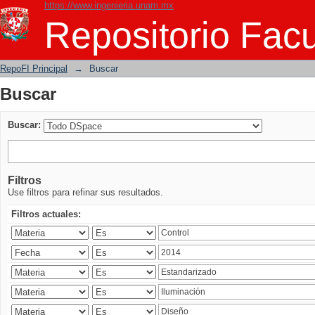
https://www.ingenieria.unam.mx
Buscar
Repositorio Facu
RepoFI Principal
→
Buscar
Buscar
Buscar:
Filtros
Use filtros para refinar sus resultados.
Filtros actuales: