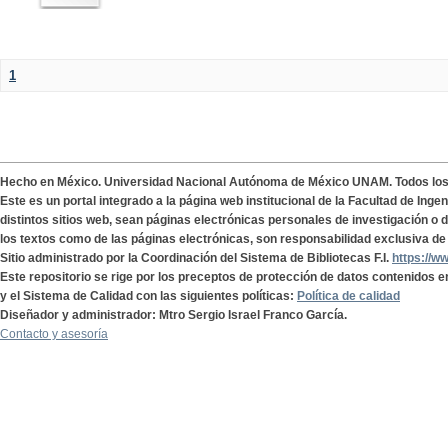
1
Hecho en México. Universidad Nacional Autónoma de México UNAM. Todos lo
Este es un portal integrado a la página web institucional de la Facultad de Ing
distintos sitios web, sean páginas electrónicas personales de investigación o de
los textos como de las páginas electrónicas, son responsabilidad exclusiva de 
Sitio administrado por la Coordinación del Sistema de Bibliotecas F.I.
https://w
Este repositorio se rige por los preceptos de protección de datos contenidos e
y el Sistema de Calidad con las siguientes políticas:
Política de calidad
Diseñador y administrador: Mtro Sergio Israel Franco García.
Contacto y asesoría