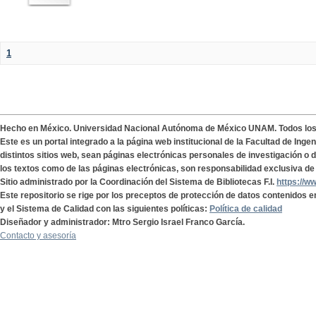
1
Hecho en México. Universidad Nacional Autónoma de México UNAM. Todos lo
Este es un portal integrado a la página web institucional de la Facultad de Ing
distintos sitios web, sean páginas electrónicas personales de investigación o de
los textos como de las páginas electrónicas, son responsabilidad exclusiva de 
Sitio administrado por la Coordinación del Sistema de Bibliotecas F.I.
https://w
Este repositorio se rige por los preceptos de protección de datos contenidos e
y el Sistema de Calidad con las siguientes políticas:
Política de calidad
Diseñador y administrador: Mtro Sergio Israel Franco García.
Contacto y asesoría