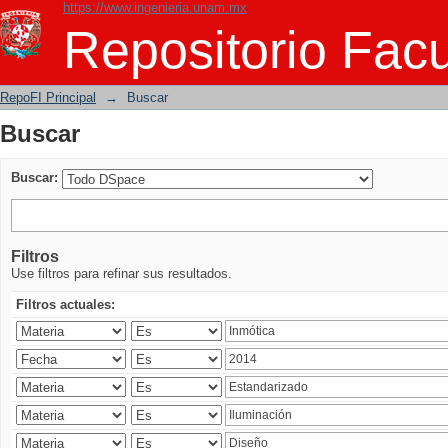
https://www.ingenieria.unam.mx
Buscar
Repositorio Facu
RepoFI Principal
→
Buscar
Buscar
Buscar:
Filtros
Use filtros para refinar sus resultados.
Filtros actuales: