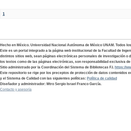
1
Hecho en México. Universidad Nacional Autónoma de México UNAM. Todos lo
Este es un portal integrado a la página web institucional de la Facultad de Ing
distintos sitios web, sean páginas electrónicas personales de investigación o de
los textos como de las páginas electrónicas, son responsabilidad exclusiva de 
Sitio administrado por la Coordinación del Sistema de Bibliotecas F.I.
https://w
Este repositorio se rige por los preceptos de protección de datos contenidos e
y el Sistema de Calidad con las siguientes políticas:
Política de calidad
Diseñador y administrador: Mtro Sergio Israel Franco García.
Contacto y asesoría