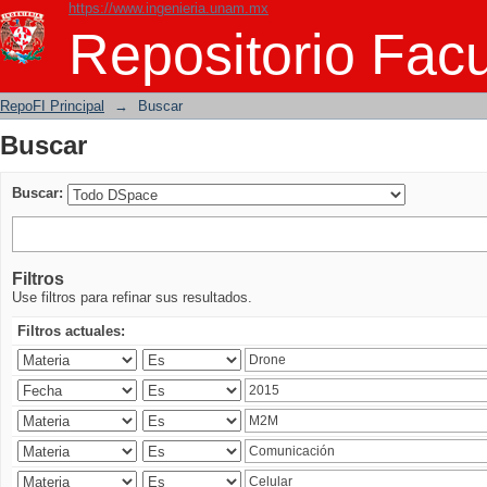
https://www.ingenieria.unam.mx
Buscar
Repositorio Facu
RepoFI Principal
→
Buscar
Buscar
Buscar:
Filtros
Use filtros para refinar sus resultados.
Filtros actuales: