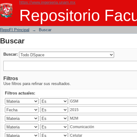
https://www.ingenieria.unam.mx
Buscar
Repositorio Facu
RepoFI Principal
→
Buscar
Buscar
Buscar:
Filtros
Use filtros para refinar sus resultados.
Filtros actuales: