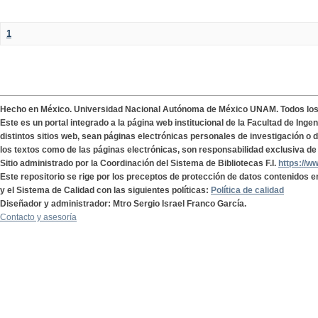
1
Hecho en México. Universidad Nacional Autónoma de México UNAM. Todos lo
Este es un portal integrado a la página web institucional de la Facultad de Ing
distintos sitios web, sean páginas electrónicas personales de investigación o de
los textos como de las páginas electrónicas, son responsabilidad exclusiva de 
Sitio administrado por la Coordinación del Sistema de Bibliotecas F.I.
https://w
Este repositorio se rige por los preceptos de protección de datos contenidos e
y el Sistema de Calidad con las siguientes políticas:
Política de calidad
Diseñador y administrador: Mtro Sergio Israel Franco García.
Contacto y asesoría