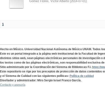
Gómez Flores, Víctor Alberto
(
2014-07-01
)
1
Hecho en México. Universidad Nacional Autónoma de México UNAM. Todos lo
Este es un portal integrado a la página web institucional de la Facultad de Ing
distintos sitios web, sean páginas electrónicas personales de investigación o de
los textos como de las páginas electrónicas, son responsabilidad exclusiva de 
Sitio administrado por la Coordinación del Sistema de Bibliotecas F.I.
https://w
Este repositorio se rige por los preceptos de protección de datos contenidos e
y el Sistema de Calidad con las siguientes políticas:
Política de calidad
Diseñador y administrador: Mtro Sergio Israel Franco García.
Contacto y asesoría