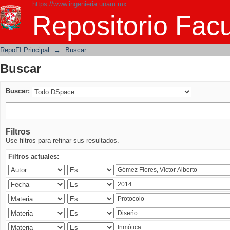
https://www.ingenieria.unam.mx
Buscar
Repositorio Facu
RepoFI Principal
→
Buscar
Buscar
Buscar:
Filtros
Use filtros para refinar sus resultados.
Filtros actuales: