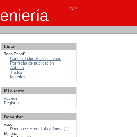
Login
eniería
Listar
Todo RepoFI
Comunidades & Colecciones
Por fecha de publicación
Autores
Títulos
Materias
Mi cuenta
Acceder
Registro
Descubre
Autor
Rodríguez Mora, Luis Alfonso (1)
Materia