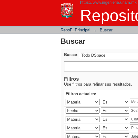
https://www.ingenieria.unam.mx
Buscar
Reposito
RepoFI Principal
→
Buscar
Buscar
Buscar:
Filtros
Use filtros para refinar sus resultados.
Filtros actuales: