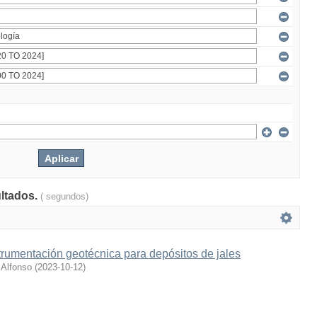
ultados.
( segundos)
trumentación geotécnica para depósitos de jales
 Alfonso
(
2023-10-12
)