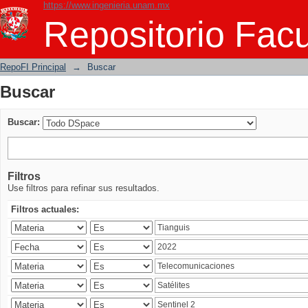
https://www.ingenieria.unam.mx
Buscar
Repositorio Facu
RepoFI Principal
→
Buscar
Buscar
Buscar:
Filtros
Use filtros para refinar sus resultados.
Filtros actuales: