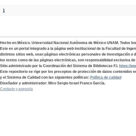
1
Hecho en México. Universidad Nacional Autónoma de México UNAM. Todos lo
Este es un portal integrado a la página web institucional de la Facultad de Ing
distintos sitios web, sean páginas electrónicas personales de investigación o de
los textos como de las páginas electrónicas, son responsabilidad exclusiva de 
Sitio administrado por la Coordinación del Sistema de Bibliotecas F.I.
https://w
Este repositorio se rige por los preceptos de protección de datos contenidos e
y el Sistema de Calidad con las siguientes políticas:
Política de calidad
Diseñador y administrador: Mtro Sergio Israel Franco García.
Contacto y asesoría