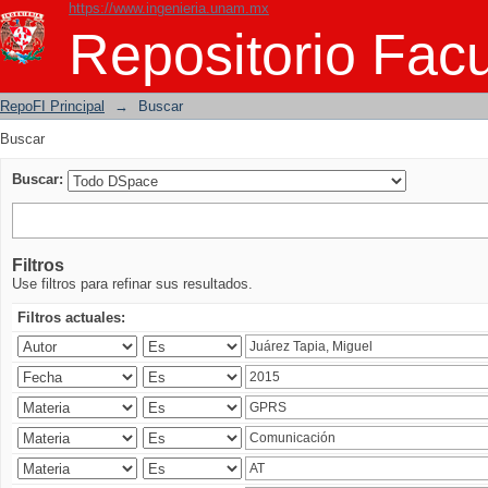
https://www.ingenieria.unam.mx
Buscar
Repositorio Facu
RepoFI Principal
→
Buscar
Buscar
Buscar:
Filtros
Use filtros para refinar sus resultados.
Filtros actuales: