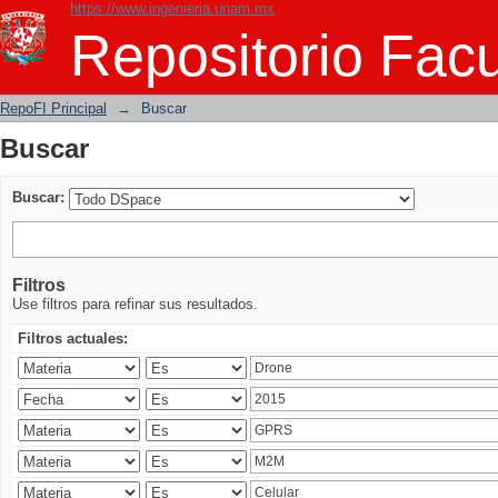
https://www.ingenieria.unam.mx
Buscar
Repositorio Facu
RepoFI Principal
→
Buscar
Buscar
Buscar:
Filtros
Use filtros para refinar sus resultados.
Filtros actuales: