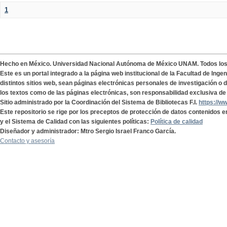
1
Hecho en México. Universidad Nacional Autónoma de México UNAM. Todos lo
Este es un portal integrado a la página web institucional de la Facultad de Ing
distintos sitios web, sean páginas electrónicas personales de investigación o de
los textos como de las páginas electrónicas, son responsabilidad exclusiva de 
Sitio administrado por la Coordinación del Sistema de Bibliotecas F.I.
https://w
Este repositorio se rige por los preceptos de protección de datos contenidos e
y el Sistema de Calidad con las siguientes políticas:
Política de calidad
Diseñador y administrador: Mtro Sergio Israel Franco García.
Contacto y asesoría