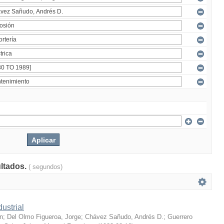
ultados.
( segundos)
ustrial
n
;
Del Olmo Figueroa, Jorge
;
Chávez Sañudo, Andrés D.
;
Guerrero