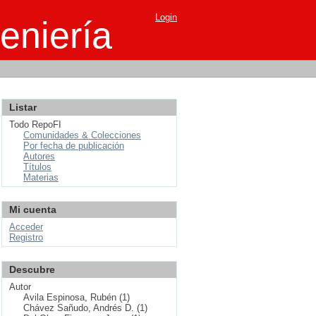
Login
eniería
Listar
Todo RepoFI
Comunidades & Colecciones
Por fecha de publicación
Autores
Títulos
Materias
Mi cuenta
Acceder
Registro
Descubre
Autor
Avila Espinosa, Rubén (1)
Chávez Sañudo, Andrés D. (1)