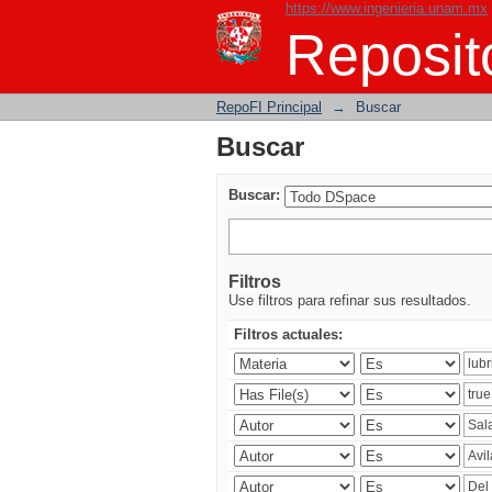
https://www.ingenieria.unam.mx
Buscar
Reposito
RepoFI Principal
→
Buscar
Buscar
Buscar:
Filtros
Use filtros para refinar sus resultados.
Filtros actuales: