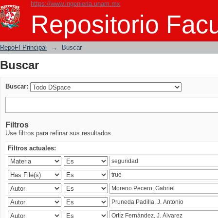
https://www.ingenieria.unam.mx
Buscar
Repositorio Facu
RepoFI Principal
→
Buscar
Buscar
Buscar:
Filtros
Use filtros para refinar sus resultados.
Filtros actuales: