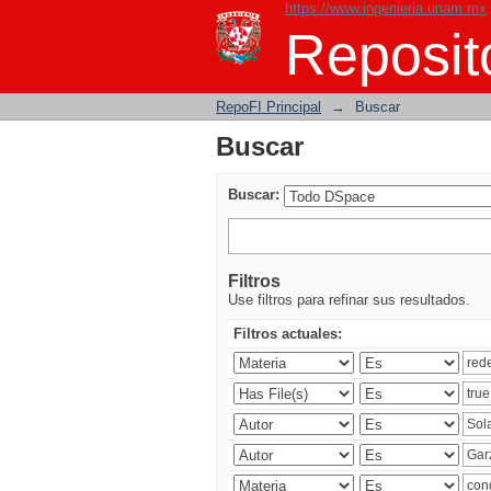
https://www.ingenieria.unam.mx
Buscar
Reposito
RepoFI Principal
→
Buscar
Buscar
Buscar:
Filtros
Use filtros para refinar sus resultados.
Filtros actuales: