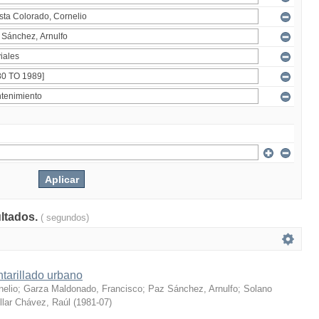
ultados.
( segundos)
tarillado urbano
nelio
;
Garza Maldonado, Francisco
;
Paz Sánchez, Arnulfo
;
Solano
llar Chávez, Raúl
(
1981-07
)