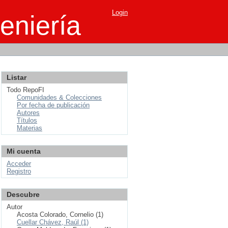
Login
eniería
Listar
Todo RepoFI
Comunidades & Colecciones
Por fecha de publicación
Autores
Títulos
Materias
Mi cuenta
Acceder
Registro
Descubre
Autor
Acosta Colorado, Cornelio (1)
Cuellar Chávez, Raúl (1)