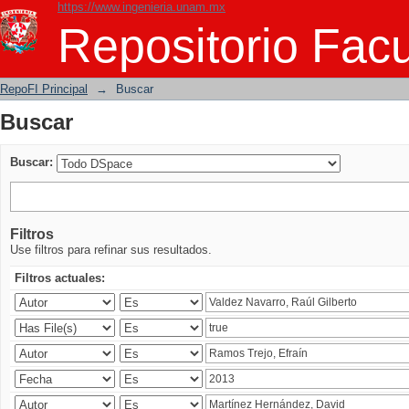
https://www.ingenieria.unam.mx
Buscar
Repositorio Facu
RepoFI Principal
→
Buscar
Buscar
Buscar:
Filtros
Use filtros para refinar sus resultados.
Filtros actuales: