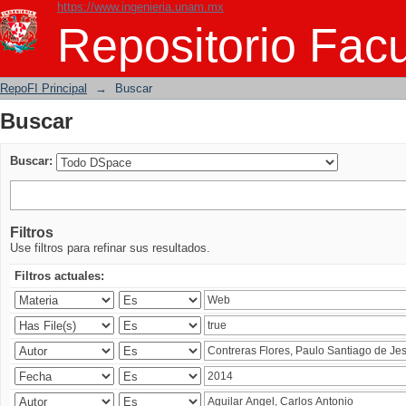
https://www.ingenieria.unam.mx
Buscar
Repositorio Facu
RepoFI Principal
→
Buscar
Buscar
Buscar:
Filtros
Use filtros para refinar sus resultados.
Filtros actuales: