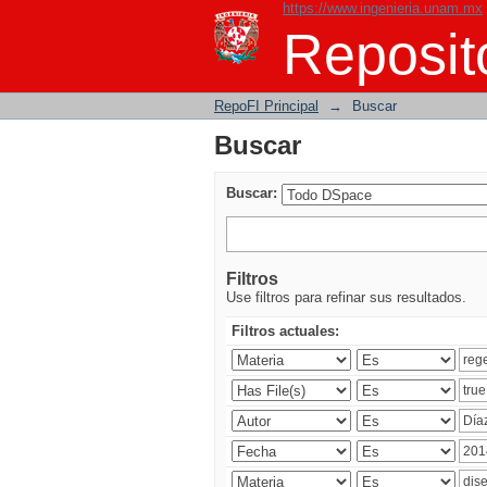
https://www.ingenieria.unam.mx
Buscar
Reposito
RepoFI Principal
→
Buscar
Buscar
Buscar:
Filtros
Use filtros para refinar sus resultados.
Filtros actuales: