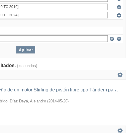
ultados.
( segundos)
ño de un motor Stirling de pistón libre tipo Tándem para
drigo
;
Díaz Deyá, Alejandro
(
2014-05-26
)