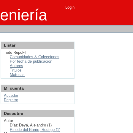
Login
eniería
Listar
Todo RepoFI
Comunidades & Colecciones
Por fecha de publicación
Autores
Títulos
Materias
Mi cuenta
Acceder
Registro
Descubre
Autor
Díaz Deyá, Alejandro (1)
Pinedo del Barrio, Rodrigo (1)