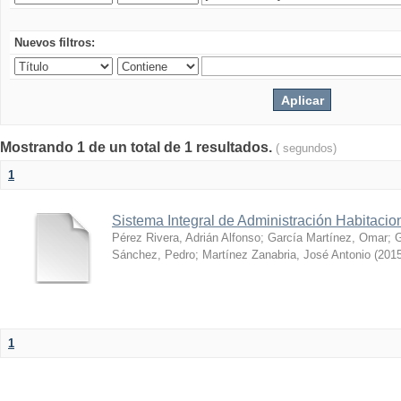
Nuevos filtros:
Mostrando 1 de un total de 1 resultados.
( segundos)
1
Sistema Integral de Administración Habitacio
Pérez Rivera, Adrián Alfonso
;
García Martínez, Omar
;
G
Sánchez, Pedro
;
Martínez Zanabria, José Antonio
(
2015
1