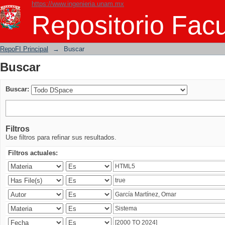
https://www.ingenieria.unam.mx
Buscar
Repositorio Facu
RepoFI Principal
→
Buscar
Buscar
Buscar:
Filtros
Use filtros para refinar sus resultados.
Filtros actuales: