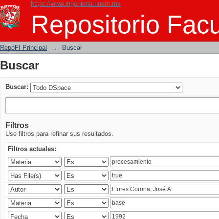
https://www.ingenieria.unam.mx
Buscar
Repositorio Facu
RepoFI Principal
→
Buscar
Buscar
Buscar:
Filtros
Use filtros para refinar sus resultados.
Filtros actuales: