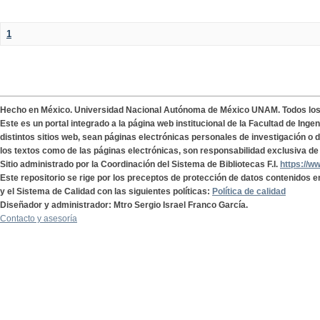
1
Hecho en México. Universidad Nacional Autónoma de México UNAM. Todos lo
Este es un portal integrado a la página web institucional de la Facultad de Ing
distintos sitios web, sean páginas electrónicas personales de investigación o de
los textos como de las páginas electrónicas, son responsabilidad exclusiva de 
Sitio administrado por la Coordinación del Sistema de Bibliotecas F.I.
https://w
Este repositorio se rige por los preceptos de protección de datos contenidos e
y el Sistema de Calidad con las siguientes políticas:
Política de calidad
Diseñador y administrador: Mtro Sergio Israel Franco García.
Contacto y asesoría