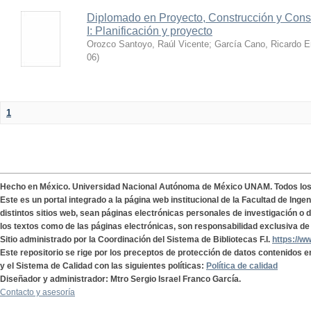
Diplomado en Proyecto, Construcción y Conse
I: Planificación y proyecto
Orozco Santoyo, Raúl Vicente
;
García Cano, Ricardo E
06
)
1
Hecho en México. Universidad Nacional Autónoma de México UNAM. Todos lo
Este es un portal integrado a la página web institucional de la Facultad de Ing
distintos sitios web, sean páginas electrónicas personales de investigación o de
los textos como de las páginas electrónicas, son responsabilidad exclusiva de 
Sitio administrado por la Coordinación del Sistema de Bibliotecas F.I.
https://w
Este repositorio se rige por los preceptos de protección de datos contenidos e
y el Sistema de Calidad con las siguientes políticas:
Política de calidad
Diseñador y administrador: Mtro Sergio Israel Franco García.
Contacto y asesoría