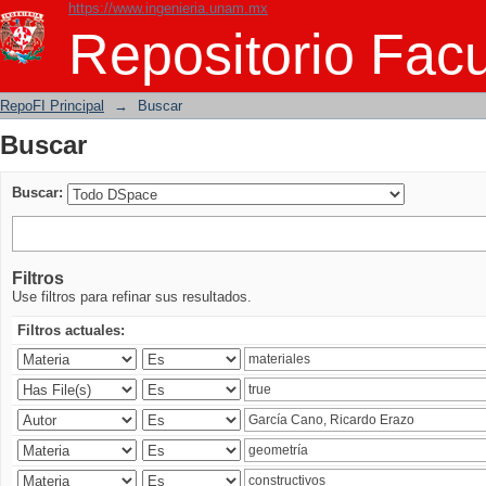
https://www.ingenieria.unam.mx
Buscar
Repositorio Facu
RepoFI Principal
→
Buscar
Buscar
Buscar:
Filtros
Use filtros para refinar sus resultados.
Filtros actuales: