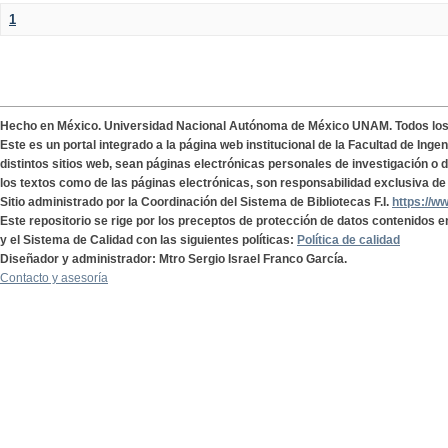
1
Hecho en México. Universidad Nacional Autónoma de México UNAM. Todos lo
Este es un portal integrado a la página web institucional de la Facultad de Ing
distintos sitios web, sean páginas electrónicas personales de investigación o de
los textos como de las páginas electrónicas, son responsabilidad exclusiva de 
Sitio administrado por la Coordinación del Sistema de Bibliotecas F.I.
https://w
Este repositorio se rige por los preceptos de protección de datos contenidos e
y el Sistema de Calidad con las siguientes políticas:
Política de calidad
Diseñador y administrador: Mtro Sergio Israel Franco García.
Contacto y asesoría