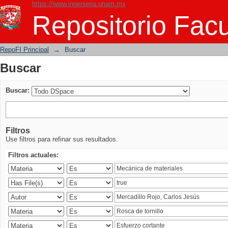
https://www.ingenieria.unam.mx
Buscar
Repositorio Facu
RepoFI Principal
→
Buscar
Buscar
Buscar:
Filtros
Use filtros para refinar sus resultados.
Filtros actuales: