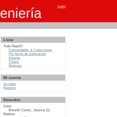
Login
eniería
Listar
Todo RepoFI
Comunidades & Colecciones
Por fecha de publicación
Autores
Títulos
Materias
Mi cuenta
Acceder
Registro
Descubre
Autor
Briseño Cortez, Jéssica (1)
Materia