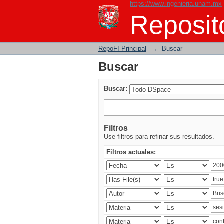
https://www.ingenieria.unam.mx
Buscar
Reposito
RepoFI Principal
→
Buscar
Buscar
Buscar:
Filtros
Use filtros para refinar sus resultados.
Filtros actuales: