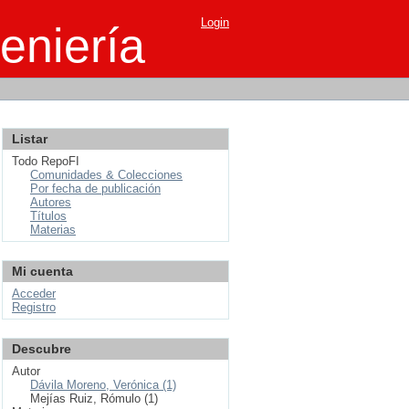
Login
eniería
Listar
Todo RepoFI
Comunidades & Colecciones
Por fecha de publicación
Autores
Títulos
Materias
Mi cuenta
Acceder
Registro
Descubre
Autor
Dávila Moreno, Verónica (1)
Mejías Ruiz, Rómulo (1)