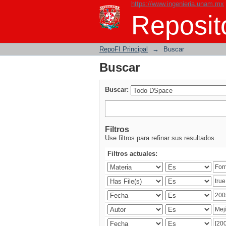
https://www.ingenieria.unam.mx
Buscar
Reposito
RepoFI Principal
→
Buscar
Buscar
Buscar:
Filtros
Use filtros para refinar sus resultados.
Filtros actuales: