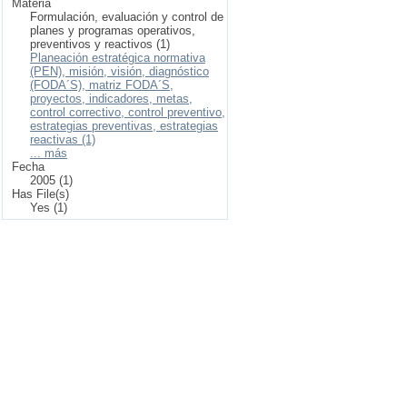
Materia
Formulación, evaluación y control de
planes y programas operativos,
preventivos y reactivos (1)
Planeación estratégica normativa
(PEN), misión, visión, diagnóstico
(FODA´S), matriz FODA´S,
proyectos, indicadores, metas,
control correctivo, control preventivo,
estrategias preventivas, estrategias
reactivas (1)
... más
Fecha
2005 (1)
Has File(s)
Yes (1)