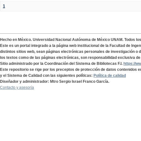
1
Hecho en México. Universidad Nacional Autónoma de México UNAM. Todos lo
Este es un portal integrado a la página web institucional de la Facultad de Ing
distintos sitios web, sean páginas electrónicas personales de investigación o de
los textos como de las páginas electrónicas, son responsabilidad exclusiva de 
Sitio administrado por la Coordinación del Sistema de Bibliotecas F.I.
https://w
Este repositorio se rige por los preceptos de protección de datos contenidos e
y el Sistema de Calidad con las siguientes políticas:
Política de calidad
Diseñador y administrador: Mtro Sergio Israel Franco García.
Contacto y asesoría