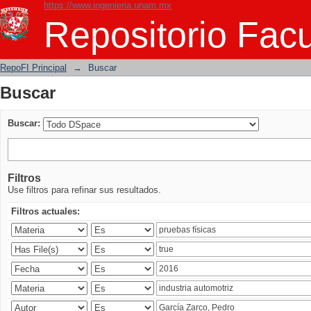
https://www.ingenieria.unam.mx
Buscar
Repositorio Facu
RepoFI Principal
→
Buscar
Buscar
Buscar:
Filtros
Use filtros para refinar sus resultados.
Filtros actuales: