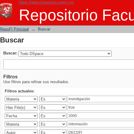
https://www.ingenieria.unam.mx
Buscar
Repositorio Facu
RepoFI Principal
→
Buscar
Buscar
Buscar:
Filtros
Use filtros para refinar sus resultados.
Filtros actuales: