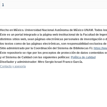
1
Hecho en México. Universidad Nacional Autónoma de México UNAM. Todos lo
Este es un portal integrado a la página web institucional de la Facultad de Ing
distintos sitios web, sean páginas electrónicas personales de investigación o de
los textos como de las páginas electrónicas, son responsabilidad exclusiva de 
Sitio administrado por la Coordinación del Sistema de Bibliotecas F.I.
https://w
Este repositorio se rige por los preceptos de protección de datos contenidos e
y el Sistema de Calidad con las siguientes políticas:
Política de calidad
Diseñador y administrador: Mtro Sergio Israel Franco García.
Contacto y asesoría