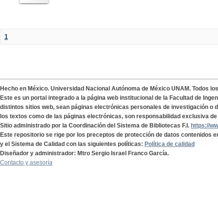
1
Hecho en México. Universidad Nacional Autónoma de México UNAM. Todos lo
Este es un portal integrado a la página web institucional de la Facultad de Ing
distintos sitios web, sean páginas electrónicas personales de investigación o de
los textos como de las páginas electrónicas, son responsabilidad exclusiva de 
Sitio administrado por la Coordinación del Sistema de Bibliotecas F.I.
https://w
Este repositorio se rige por los preceptos de protección de datos contenidos e
y el Sistema de Calidad con las siguientes políticas:
Política de calidad
Diseñador y administrador: Mtro Sergio Israel Franco García.
Contacto y asesoría