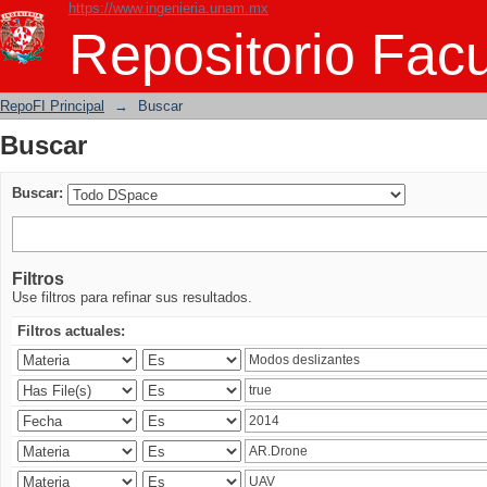
https://www.ingenieria.unam.mx
Buscar
Repositorio Facu
RepoFI Principal
→
Buscar
Buscar
Buscar:
Filtros
Use filtros para refinar sus resultados.
Filtros actuales: