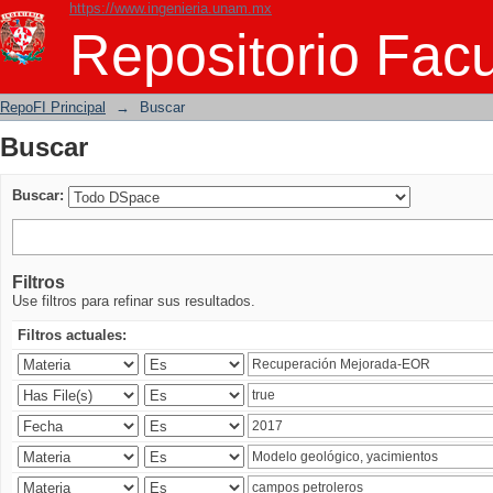
https://www.ingenieria.unam.mx
Buscar
Repositorio Facu
RepoFI Principal
→
Buscar
Buscar
Buscar:
Filtros
Use filtros para refinar sus resultados.
Filtros actuales: