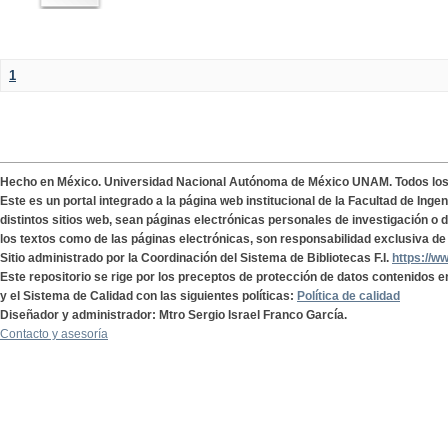
1
Hecho en México. Universidad Nacional Autónoma de México UNAM. Todos lo
Este es un portal integrado a la página web institucional de la Facultad de Ing
distintos sitios web, sean páginas electrónicas personales de investigación o de
los textos como de las páginas electrónicas, son responsabilidad exclusiva de 
Sitio administrado por la Coordinación del Sistema de Bibliotecas F.I.
https://w
Este repositorio se rige por los preceptos de protección de datos contenidos e
y el Sistema de Calidad con las siguientes políticas:
Política de calidad
Diseñador y administrador: Mtro Sergio Israel Franco García.
Contacto y asesoría