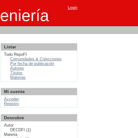
Login
eniería
Listar
Todo RepoFI
Comunidades & Colecciones
Por fecha de publicación
Autores
Títulos
Materias
Mi cuenta
Acceder
Registro
Descubre
Autor
DECDFI (1)
Materia