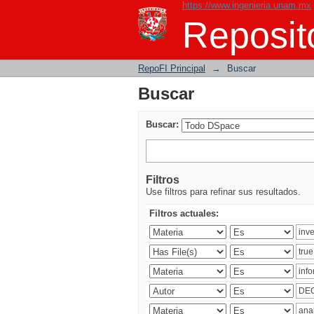
https://www.ingenieria.unam.mx
Buscar
Reposito
RepoFI Principal
→
Buscar
Buscar
Buscar:
Filtros
Use filtros para refinar sus resultados.
Filtros actuales: