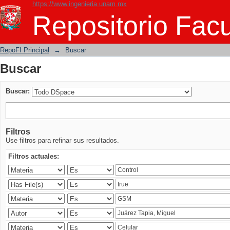
https://www.ingenieria.unam.mx
Buscar
Repositorio Facu
RepoFI Principal
→
Buscar
Buscar
Buscar:
Filtros
Use filtros para refinar sus resultados.
Filtros actuales: