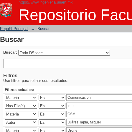
https://www.ingenieria.unam.mx
Buscar
Repositorio Facu
RepoFI Principal
→
Buscar
Buscar
Buscar:
Filtros
Use filtros para refinar sus resultados.
Filtros actuales: