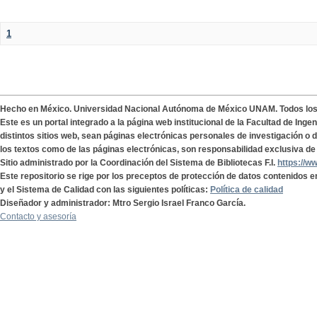
1
Hecho en México. Universidad Nacional Autónoma de México UNAM. Todos lo
Este es un portal integrado a la página web institucional de la Facultad de Ing
distintos sitios web, sean páginas electrónicas personales de investigación o de
los textos como de las páginas electrónicas, son responsabilidad exclusiva de 
Sitio administrado por la Coordinación del Sistema de Bibliotecas F.I.
https://w
Este repositorio se rige por los preceptos de protección de datos contenidos e
y el Sistema de Calidad con las siguientes políticas:
Política de calidad
Diseñador y administrador: Mtro Sergio Israel Franco García.
Contacto y asesoría