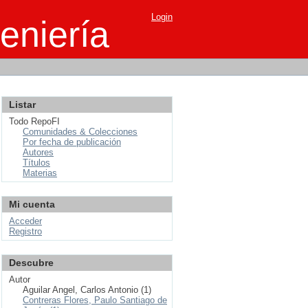
Login
eniería
Listar
Todo RepoFI
Comunidades & Colecciones
Por fecha de publicación
Autores
Títulos
Materias
Mi cuenta
Acceder
Registro
Descubre
Autor
Aguilar Angel, Carlos Antonio (1)
Contreras Flores, Paulo Santiago de