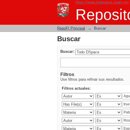
https://www.ingenieria.unam.mx
Buscar
Reposito
RepoFI Principal
→
Buscar
Buscar
Buscar:
Filtros
Use filtros para refinar sus resultados.
Filtros actuales: