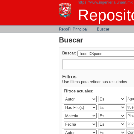
https://www.ingenieria.unam.mx
Buscar
Reposito
RepoFI Principal
→
Buscar
Buscar
Buscar:
Filtros
Use filtros para refinar sus resultados.
Filtros actuales: