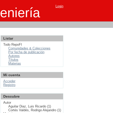
Login
eniería
Listar
Todo RepoFI
Comunidades & Colecciones
Por fecha de publicación
Autores
Títulos
Materias
Mi cuenta
Acceder
Registro
Descubre
Autor
Aguilar Diaz, Luis Ricardo (1)
Cortés Valdés, Rodrigo Alejandro (1)