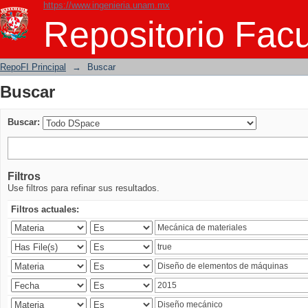
https://www.ingenieria.unam.mx
Buscar
Repositorio Facu
RepoFI Principal
→
Buscar
Buscar
Buscar:
Filtros
Use filtros para refinar sus resultados.
Filtros actuales: