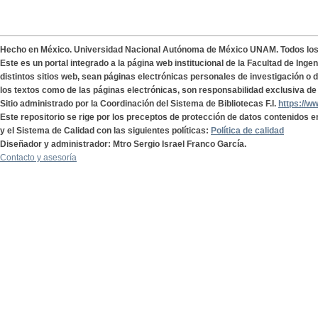
Hecho en México. Universidad Nacional Autónoma de México UNAM. Todos lo
Este es un portal integrado a la página web institucional de la Facultad de Ing
distintos sitios web, sean páginas electrónicas personales de investigación o de
los textos como de las páginas electrónicas, son responsabilidad exclusiva de 
Sitio administrado por la Coordinación del Sistema de Bibliotecas F.I.
https://w
Este repositorio se rige por los preceptos de protección de datos contenidos e
y el Sistema de Calidad con las siguientes políticas:
Política de calidad
Diseñador y administrador: Mtro Sergio Israel Franco García.
Contacto y asesoría