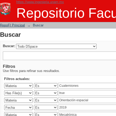
https://www.ingenieria.unam.mx
Buscar
Repositorio Facu
RepoFI Principal
→
Buscar
Buscar
Buscar:
Filtros
Use filtros para refinar sus resultados.
Filtros actuales: