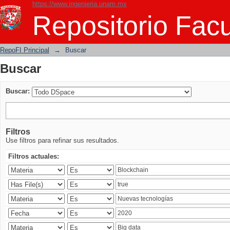
https://www.ingenieria.unam.mx
Buscar
Repositorio Facu
RepoFI Principal
→
Buscar
Buscar
Buscar:
Filtros
Use filtros para refinar sus resultados.
Filtros actuales: