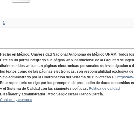
1
Hecho en México. Universidad Nacional Autónoma de México UNAM. Todos lo
Este es un portal integrado a la página web institucional de la Facultad de Ing
distintos sitios web, sean páginas electrónicas personales de investigación o de
los textos como de las páginas electrónicas, son responsabilidad exclusiva de 
Sitio administrado por la Coordinación del Sistema de Bibliotecas F.I.
https://w
Este repositorio se rige por los preceptos de protección de datos contenidos e
y el Sistema de Calidad con las siguientes políticas:
Política de calidad
Diseñador y administrador: Mtro Sergio Israel Franco García.
Contacto y asesoría