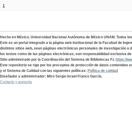
1
Hecho en México. Universidad Nacional Autónoma de México UNAM. Todos lo
Este es un portal integrado a la página web institucional de la Facultad de Ing
distintos sitios web, sean páginas electrónicas personales de investigación o de
los textos como de las páginas electrónicas, son responsabilidad exclusiva de 
Sitio administrado por la Coordinación del Sistema de Bibliotecas F.I.
https://w
Este repositorio se rige por los preceptos de protección de datos contenidos e
y el Sistema de Calidad con las siguientes políticas:
Política de calidad
Diseñador y administrador: Mtro Sergio Israel Franco García.
Contacto y asesoría