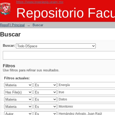
https://www.ingenieria.unam.mx
Buscar
Repositorio Facu
RepoFI Principal
→
Buscar
Buscar
Buscar:
Filtros
Use filtros para refinar sus resultados.
Filtros actuales: