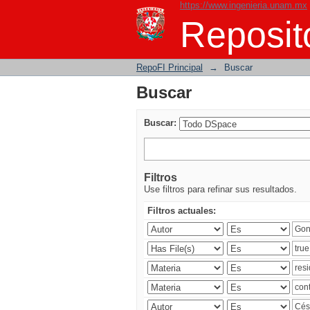
https://www.ingenieria.unam.mx
Buscar
Reposito
RepoFI Principal
→
Buscar
Buscar
Buscar:
Filtros
Use filtros para refinar sus resultados.
Filtros actuales: