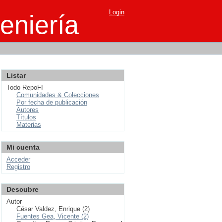
Login
eniería
Listar
Todo RepoFI
Comunidades & Colecciones
Por fecha de publicación
Autores
Títulos
Materias
Mi cuenta
Acceder
Registro
Descubre
Autor
César Valdez, Enrique (2)
Fuentes Gea, Vicente (2)