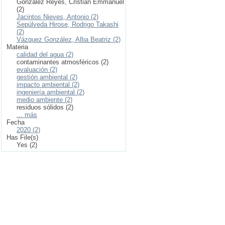
González Reyes, Cristian Emmanuel
(2)
Jacintos Nieves, Antonio (2)
Sepúlveda Hirose, Rodrigo Takashi
(2)
Vázquez González, Alba Beatriz (2)
Materia
calidad del agua (2)
contaminantes atmosféricos (2)
evaluación (2)
gestión ambiental (2)
impacto ambiental (2)
ingeniería ambiental (2)
medio ambiente (2)
residuos sólidos (2)
... más
Fecha
2020 (2)
Has File(s)
Yes (2)