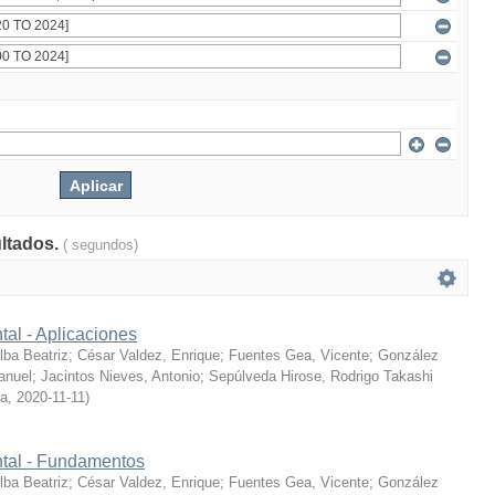
ultados.
( segundos)
tal - Aplicaciones
ba Beatriz
;
César Valdez, Enrique
;
Fuentes Gea, Vicente
;
González
anuel
;
Jacintos Nieves, Antonio
;
Sepúlveda Hirose, Rodrigo Takashi
ía
,
2020-11-11
)
ntal - Fundamentos
ba Beatriz
;
César Valdez, Enrique
;
Fuentes Gea, Vicente
;
González