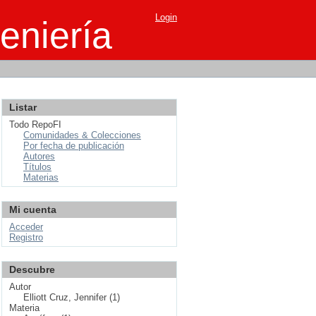
Login
eniería
Listar
Todo RepoFI
Comunidades & Colecciones
Por fecha de publicación
Autores
Títulos
Materias
Mi cuenta
Acceder
Registro
Descubre
Autor
Elliott Cruz, Jennifer (1)
Materia