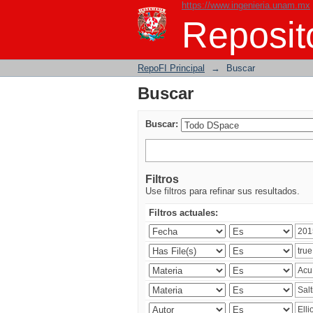
https://www.ingenieria.unam.mx
Buscar
Reposito
RepoFI Principal
→
Buscar
Buscar
Buscar:
Filtros
Use filtros para refinar sus resultados.
Filtros actuales: