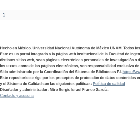
1
Hecho en México. Universidad Nacional Autónoma de México UNAM. Todos lo
Este es un portal integrado a la página web institucional de la Facultad de Ing
distintos sitios web, sean páginas electrónicas personales de investigación o de
los textos como de las páginas electrónicas, son responsabilidad exclusiva de 
Sitio administrado por la Coordinación del Sistema de Bibliotecas F.I.
https://w
Este repositorio se rige por los preceptos de protección de datos contenidos e
y el Sistema de Calidad con las siguientes políticas:
Política de calidad
Diseñador y administrador: Mtro Sergio Israel Franco García.
Contacto y asesoría