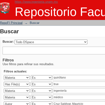
https://www.ingenieria.unam.mx
Buscar
Repositorio Facu
RepoFI Principal
→
Buscar
Buscar
Buscar:
Filtros
Use filtros para refinar sus resultados.
Filtros actuales: