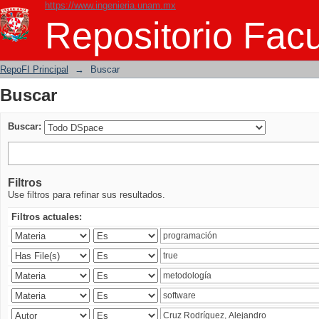
https://www.ingenieria.unam.mx
Buscar
Repositorio Facu
RepoFI Principal
→
Buscar
Buscar
Buscar:
Filtros
Use filtros para refinar sus resultados.
Filtros actuales: